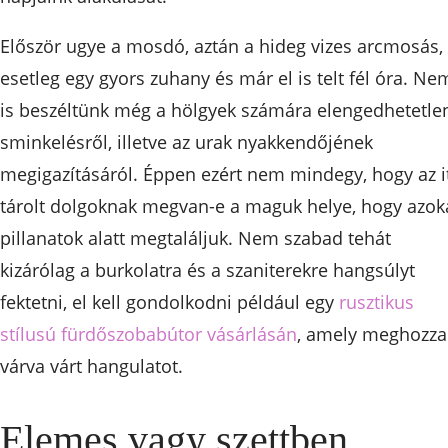
Először ugye a mosdó, aztán a hideg vizes arcmosás,
esetleg egy gyors zuhany és már el is telt fél óra. Ne
is beszéltünk még a hölgyek számára elengedhetetle
sminkelésről, illetve az urak nyakkendőjének
megigazításáról. Éppen ezért nem mindegy, hogy az i
tárolt dolgoknak megvan-e a maguk helye, hogy azok
pillanatok alatt megtaláljuk. Nem szabad tehát
kizárólag a burkolatra és a szaniterekre hangsúlyt
fektetni, el kell gondolkodni például egy
rusztikus
stílusú fürdőszobabútor vásárlásán
, amely meghozza
várva várt hangulatot.
Elemes vagy szettben