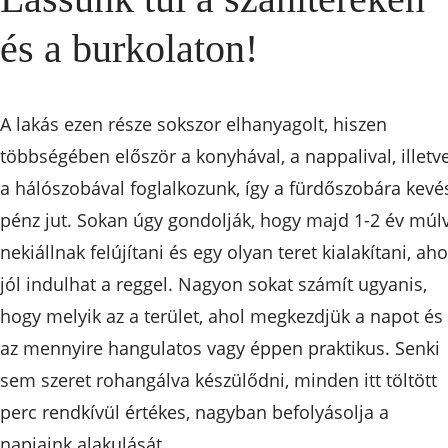
és a burkolaton!
A lakás ezen része sokszor elhanyagolt, hiszen
többségében először a konyhával, a nappalival, illetv
a hálószobával foglalkozunk, így a fürdőszobára kevé
pénz jut. Sokan úgy gondolják, hogy majd 1-2 év múl
nekiállnak felújítani és egy olyan teret kialakítani, aho
jól indulhat a reggel. Nagyon sokat számít ugyanis,
hogy melyik az a terület, ahol megkezdjük a napot és
az mennyire hangulatos vagy éppen praktikus. Senki
sem szeret rohangálva készülődni, minden itt töltött
perc rendkívül értékes, nagyban befolyásolja a
napjaink alakulását.