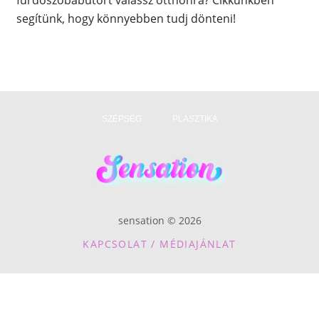
fürdőszobabútort válassz otthonra? Cikkünkben
segítünk, hogy könnyebben tudj dönteni!
SZÉPSÉG
PLASZTIKA
sensation © 2026
KAPCSOLAT / MÉDIAJÁNLAT